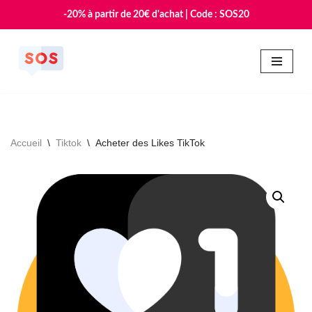
-20% à partir de 20€ d'achat | Code : SOS20
Aller
au
contenu
Accueil
\
Tiktok
\
Acheter des Likes TikTok