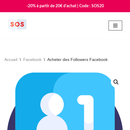
-20% à partir de 20€ d'achat | Code : SOS20
Aller
au
contenu
Accueil
\
Facebook
\
Acheter des Followers Facebook