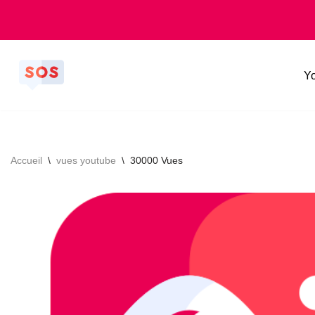
Y
Aller
au
contenu
Accueil
\
vues youtube
\
30000 Vues