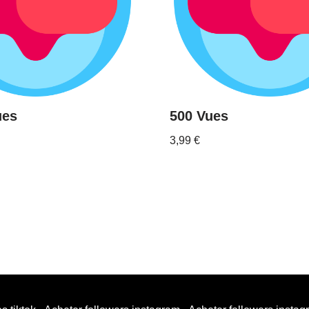
ues
500 Vues
3,99
€