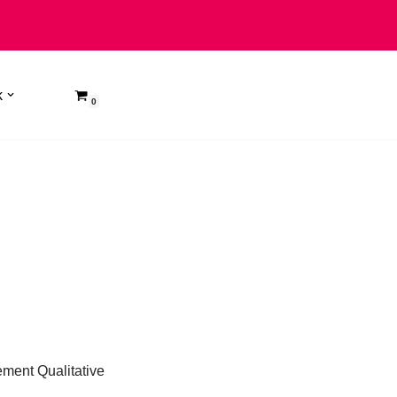
k
0
ment Qualitative