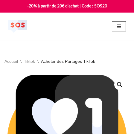
-20% à partir de 20€ d'achat | Code : SOS20
Aller
au
contenu
Accueil
\
Tiktok
\
Acheter des Partages TikTok